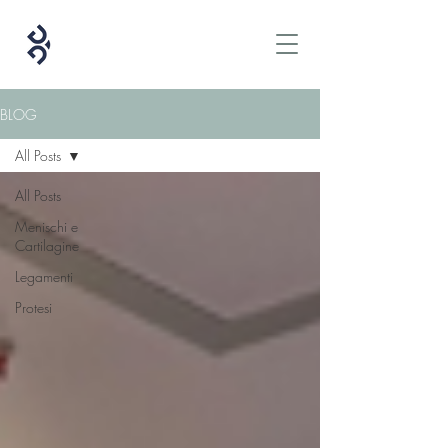
BLOG
All Posts
All Posts
Menischi e
Cartilagine
Legamenti
Protesi