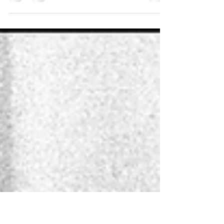
Le lesioni della cartilagine articolare del ginocchio
rappresentano una sfida significativa, soprattutto nei
pazienti giovani e attivi. La cartilagine, essendo priva
di vascolarizzazione, ha una capacità limitata di
rigenerazione spontanea. Negli ultimi anni,
l’evoluzione delle tecniche chirurgiche ha portato allo
sviluppo di procedure meno invasive e più efficaci,
come il trapianto autologo di condrociti eseguito per
via artroscopica. Cos’è il Trapianto Autologo di
Condrocit