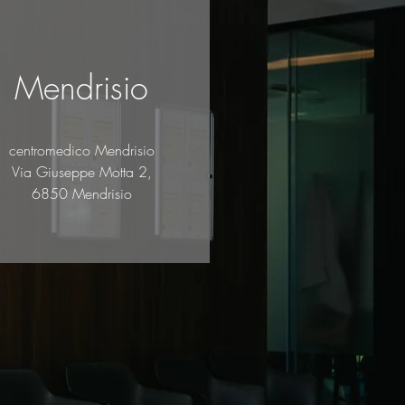
Mendrisio
centromedico Mendrisio
Via Giuseppe Motta 2,
6850 Mendrisio