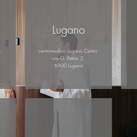
Lugano
o
centromedico Lugano Centro
via G. Petrini 2,
6900 Lugano