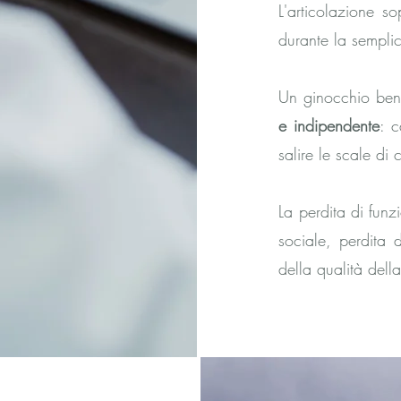
L'articolazione so
durante la sempli
Un ginocchio ben
e indipendente
: c
salire le scale di 
La perdita di fun
sociale, perdita 
della qualità della