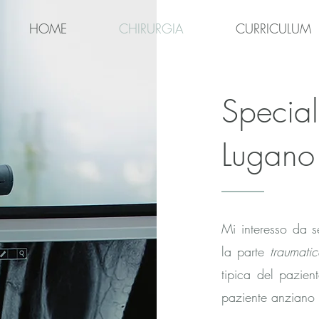
HOME
CHIRURGIA
CURRICULUM
Special
Lugano
Mi interesso da s
la parte
traumati
tipica del pazien
paziente anziano