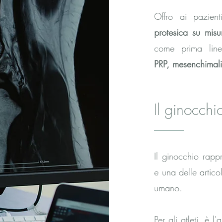
Offro ai pazien
protesica su misu
come prima linea
PRP,
mesenchimal
Il ginocchio
Il ginocchio rapp
e una delle artic
umano.
Per gli atleti, è 