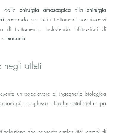
ti dalla
chirurgia artroscopica
alla
chirurgia
ra
passando per tutti i trattamenti non invasivi
 di trattamento, includendo infiltrazioni di
i
e
monociti
.
 negli atleti
resenta un capolavoro di ingegneria biologica
olazioni più complesse e fondamentali del corpo
l'articolazione che consente esplosività, cambi di