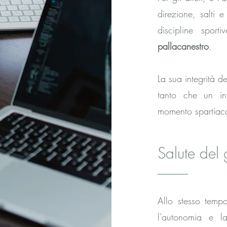
direzione, salti e
discipline sport
pallacanestro
.
La sua integrità 
tanto che un in
momento spartiacq
Salute del 
Allo stesso temp
l'autonomia e la