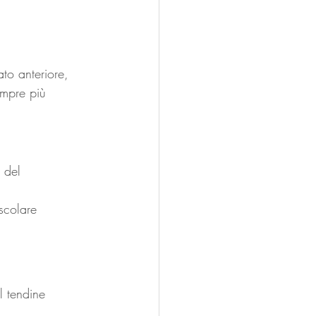
ato anteriore, 
empre più 
 del 
scolare 
l tendine 