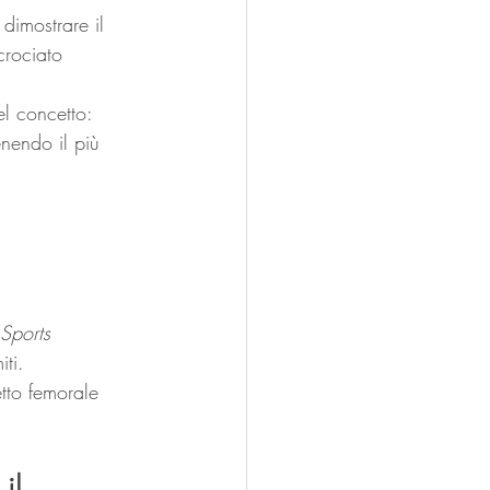
 dimostrare il 
crociato 
el concetto: 
enendo il più 
Sports 
iti.
tto femorale 
il 