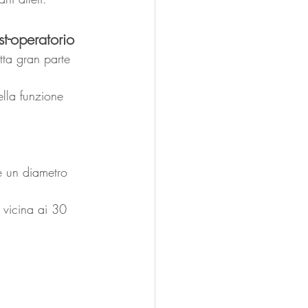
st-operatorio
tta gran parte 
ella funzione 
e un diametro 
 vicina ai 30 