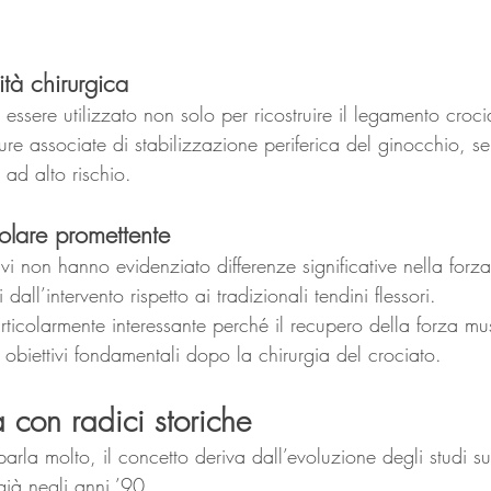
ità chirurgica
 essere utilizzato non solo per ricostruire il legamento croci
e associate di stabilizzazione periferica del ginocchio, s
i ad alto rischio.
lare promettente
ivi non hanno evidenziato differenze significative nella forza
dall’intervento rispetto ai tradizionali tendini flessori.
articolarmente interessante perché il recupero della forza mu
obiettivi fondamentali dopo la chirurgia del crociato.
 con radici storiche
rla molto, il concetto deriva dall’evoluzione degli studi su
 già negli anni ’90.