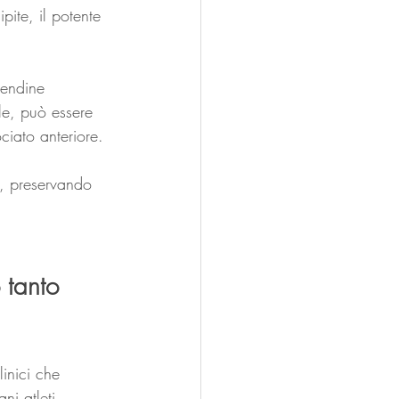
pite, il potente 
tendine 
le, può essere 
ciato anteriore.
e, preservando 
 tanto 
inici che 
ni atleti.