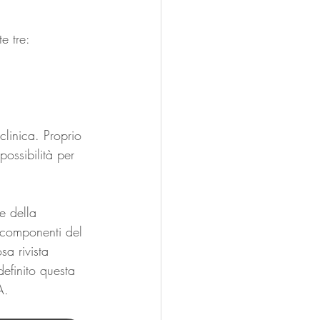
e tre:
linica. Proprio 
possibilità per 
e della 
i componenti del 
sa rivista 
definito questa 
A.