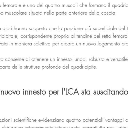
tto femorale è uno dei quattro muscoli che formano il quadrici
o muscolare situato nella parte anteriore della coscia.
ercatori hanno scoperto che la porzione più superficiale del 
icipitale, corrispondente proprio al tendine del retto femora
vata in maniera selettiva per creare un nuovo legamento cro
o consente di ottenere un innesto lungo, robusto e versatil
parte delle strutture profonde del quadricipite.
nuovo innesto per l'LCA sta suscitando
azioni scientifiche evidenziano quattro potenziali vantaggi cl
chirurgica estremamente interessante, soprattutto per i giova