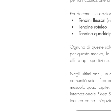
per la ricostruzione ch
Per decenni, le opzion
Tendini flessori
 (s
Tendine rotuleo
Tendine quadricip
Ognuna di queste solu
per questo motivo, la 
offrire agli sportivi ri
Negli ultimi anni, un 
comunità scientifica ed
muscolo quadricipite. 
internazionale 
Knee S
tecnica come un'opzion