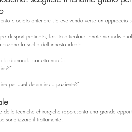
o
mento crociato anteriore sta evolvendo verso un approccio 
 tipo di sport praticato, lassità articolare, anatomia individu
nfluenzano la scelta dell’innesto ideale.
i la domanda corretta non è:
dine?”
dine per quel determinato paziente?”
ale
e delle tecniche chirurgiche rappresenta una grande opport
 personalizzare il trattamento.