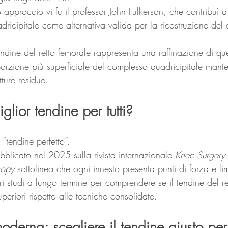
o approccio vi fu il professor John Fulkerson, che contribuì a
dricipitale come alternativa valida per la ricostruzione del 
 tendine del retto femorale rappresenta una raffinazione di qu
 porzione più superficiale del complesso quadricipitale mant
utture residue.
glior tendine per tutti?
“tendine perfetto”.
ubblicato nel 2025 sulla rivista internazionale 
Knee Surgery 
copy
 sottolinea che ogni innesto presenta punti di forza e lim
ri studi a lungo termine per comprendere se il tendine del re
superiori rispetto alle tecniche consolidate.
derna: scegliere il tendine giusto per 