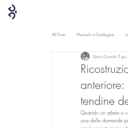
All Posts
Menischi e Cartilagine
L
Dario Giunchi
5 giu
Ricostruz
anteriore:
tendine de
Quando un atleta o un
una delle domande più 