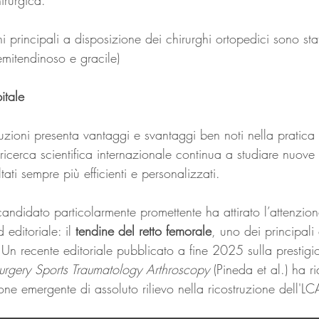
irurgica.
i principali a disposizione dei chirurghi ortopedici sono stat
emitendinoso e gracile)
itale
zioni presenta vantaggi e svantaggi ben noti nella pratica c
ricerca scientifica internazionale continua a studiare nuove 
sultati sempre più efficienti e personalizzati.
candidato particolarmente promettente ha attirato l’attenzion
 editoriale: il 
tendine del retto femorale
, uno dei principal
Un recente editoriale pubblicato a fine 2025 sulla prestigio
urgery Sports Traumatology Arthroscopy
 (Pineda et al.) ha ri
e emergente di assoluto rilievo nella ricostruzione dell'LC