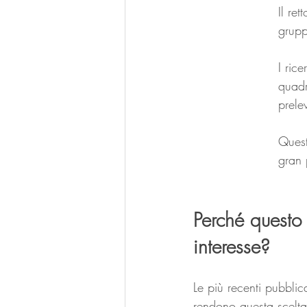
Il re
grupp
I ric
quadr
prele
Quest
gran 
Perché questo 
interesse?
Le più recenti pubblic
rendono questa scelta 