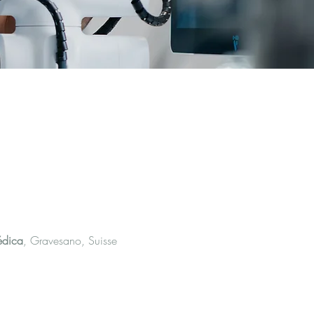
édica
, Gravesano, Suisse