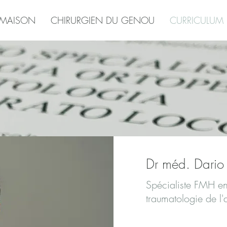
MAISON
CHIRURGIEN DU GENOU
CURRICULUM
Dr méd. Dario
Spécialiste FMH en
traumatologie de l'