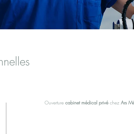
nnelles
Ouverture
cabinet médical privé
chez
Ars M