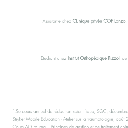
Assistante chez
CLinique privée COF Lanzo
,
Etudiant chez
Institut Orthopédique Rizzoli
de 
15e cours annuel de rédaction scientifique, SGC, décemb
Stryker Mobile Education - Atelier sur la traumatologie, août
Cours AOTrauma – Principes de gestion et de traitement chir