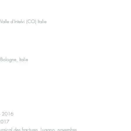
 Valle d'Intelvi (CO) Italie
Bologne, Italie
re 2016
 2017
urgical des fractures, Lugano, novembre