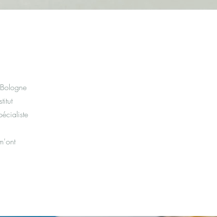
e Bologne
titut
pécialiste
m'ont