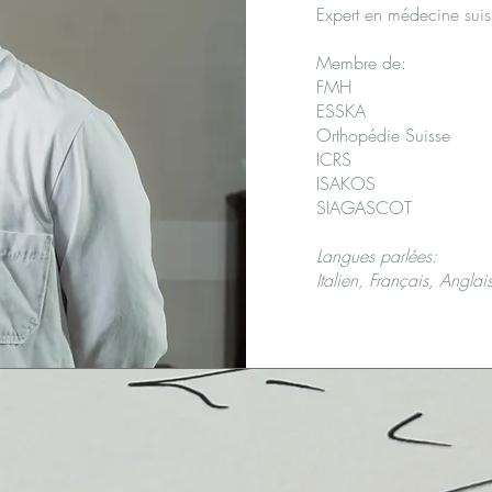
Expert en médecine suis
Membre de:
FMH
ESSKA
Orthopédie Suisse
ICRS
ISAKOS
SIAGASCOT
Langues parlées:
Italien, Français, Anglai