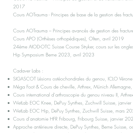
2017
Cours AOTrauma - Principes de base de la gestion d
Cours AOTrauma – Principes avancés de gestion des fract
Cours APO (Orthèses orthopédiques), Olten, avril 2019
24ème AIOD-OTC Suisse Course Stryker, cours sur les ongle
Hip Symposium Berne 2023, avril 2023
Cadaver Labs :
SIGASCOT Lésions ostéochondrales du genou, ICLO Vérone 
Méga Foot & Cours de cheville, Arthrex, Münich Allemagne,
Cours international d'arthroscopie du genou niveau II, Art
WetLab EOC Knee, DePuy Synthes, Zuchwill Suisse, janvie
WetLab EOC Hip, DePuy Synthes, Zuchwill Suisse, mars 2
Cours d'anatomie HFR Fribourg, Fribourg Suisse, janvier 20
Approche antérieure directe, DePuy Synthes, Berne Suisse, 