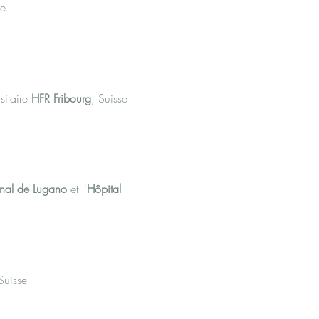
se
sitaire
HFR Fribourg
, Suisse
onal de Lugano
et l'
Hôpital
Suisse